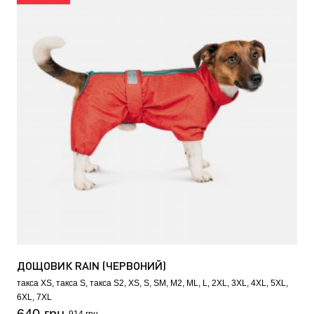
ДОЩОВИК RAIN (ЧЕРВОНИЙ)
такса XS
такса S
такса S2
XS
S
SM
M2
ML
L
2XL
3XL
4XL
5XL
6XL
7XL