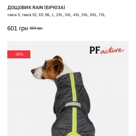
ДОЩОВИК RAIN (БІРЮЗА)
такса S
такса S2
XS
ML
L
2XL
3XL
4XL
5XL
6XL
7XL
601 грн
859 грн
-30%