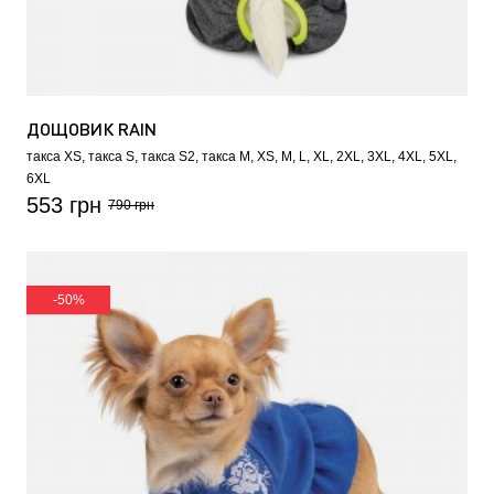
ДОЩОВИК RAIN
такса XS
такса S
такса S2
такса M
XS
M
L
XL
2XL
3XL
4XL
5XL
6XL
553 грн
790 грн
-50%