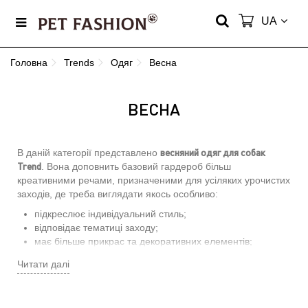
UA
Головна
Trends
Одяг
Весна
ВЕСНА
весняний одяг для собак
В даній категорії представлено
Trend
. Вона доповнить базовий гардероб більш
креативними речами, призначеними для усіляких урочистих
заходів, де треба виглядати якось особливо:
підкреслює індивідуальний стиль;
відповідає тематиці заходу;
має більше прикрас та декоративних елементів;
більш яскрава, з певним шармом;
Читати далі
при цьому відповідає погодним умовам.
Якщо це дощовик або ветровка, вони цілком можуть
нагадувати карнавальний костюм і окрім своєї