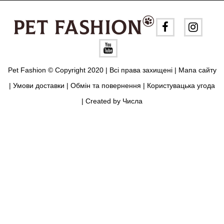
безпосередньої функції захисту від дощу та вітру
привертати увагу до улюбленця. Для любителів епатажу так
само креативно й незвичайно може виглядати і
повсякденний одяг для собак.
Pet Fashion © Copyright 2020 | Всі права захищені |
Мапа сайту
|
Умови доставки
|
Обмін та повернення
|
Користувацька угода
| Created by
Числа