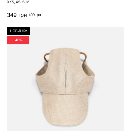
XXS
XS
S
M
349 грн
499 грн
НОВИНКА
-40%