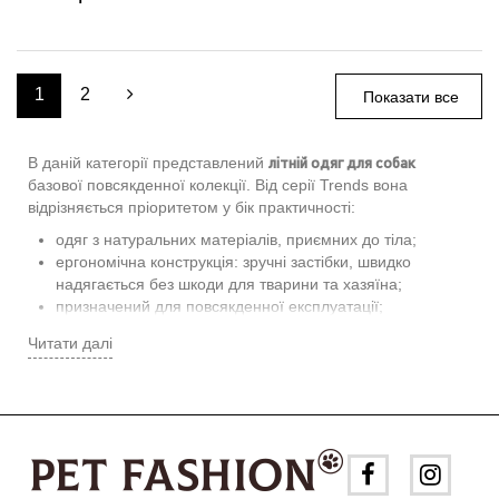
1
2
Показати все
літній одяг для собак
В даній категорії представлений
базової повсякденної колекції. Від серії Trends вона
відрізняється пріоритетом у бік практичності:
одяг з натуральних матеріалів, приємних до тіла;
ергономічна конструкція: зручні застібки, швидко
надягається без шкоди для тварини та хазяїна;
призначений для повсякденної експлуатації;
досить стильний, адже при цьому мінімалістичний і не
Читати далі
обтяжений декоративними елементами;
виконує захисну функцію: оберігає ніжну шкіру собак, в
основному короткошерстих, від сонячних променів;
дозволяє довго гуляти в спеку і не ховатися у тінь;
довгошерсті собаки захищені від бруду, реп’яхів і комах,
що дозволяє полегшити догляд за ними: рідше
розчісувати і купати.