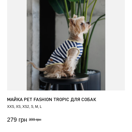
МАЙКА PET FASHION TROPIC ДЛЯ СОБАК
XXS
XS
XS2
S
M
L
279 грн
399 грн