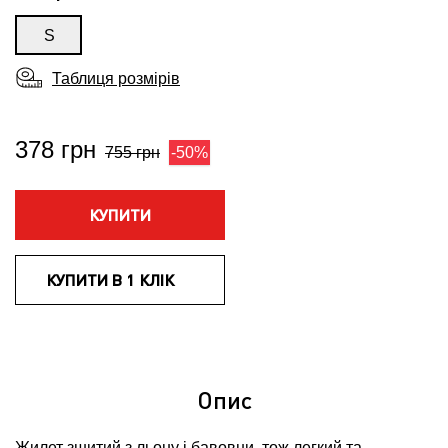
S
Таблиця розмірів
378 грн
755 грн
-50%
КУПИТИ
КУПИТИ В 1 КЛІК
Опис
Жилет зшитий з льону і бавовни, тож легкий та