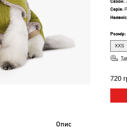
Сезон:
Серія:
P
Наявніс
Розмір:
XXS
Та
720 г
Опис