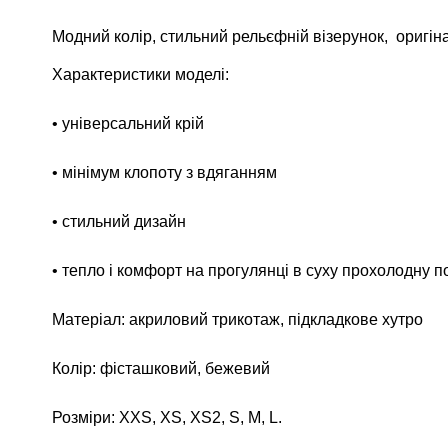
Модний колір, стильний рельєфній візерунок, оригін
Характеристики моделі:
• універсальний крій
• мінімум клопоту з вдяганням
• стильний дизайн
• тепло і комфорт на прогулянці в суху прохолодну п
Матеріал: акриловий трикотаж, підкладкове хутро
Колір: фісташковий, бежевий
Розміри: XXS, XS, XS2, S, M, L.