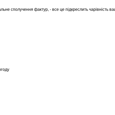
альне сполучення фактур, - все це підкреслить чарівність в
огоду