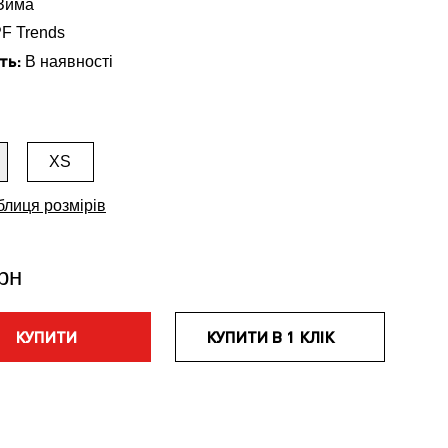
Зима
F Trends
ть:
В наявності
XS
блиця розмірів
рн
КУПИТИ
КУПИТИ В 1 КЛІК