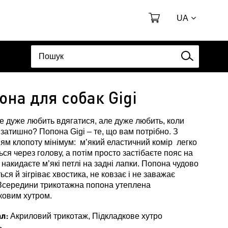
UA
она для собак Gigi
е дуже любить вдягатися, але дуже любить, коли
 затишно? Попона Gigi – те, що вам потрібно. З
ям клопоту мінімум: м’який еластичний комір легко
ься через голову, а потім просто застібаєте пояс на
і накидаєте м’які петлі на задні лапки. Попона чудово
ься й зігріває хвостика, не ковзає і не заважає
Зсередини трикотажна попона утеплена
ковим хутром.
л:
Акриловий трикотаж, Підкладкове хутро