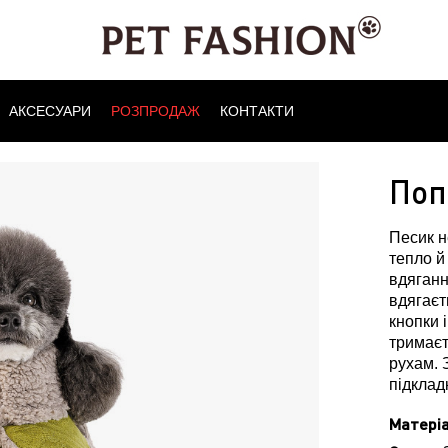
АКСЕСУАРИ
РОЗПРОДАЖ
КОНТАКТИ
Поп
Песик н
тепло й
вдяганн
вдягаєт
кнопки 
тримаєт
рухам. 
підклад
Матеріа