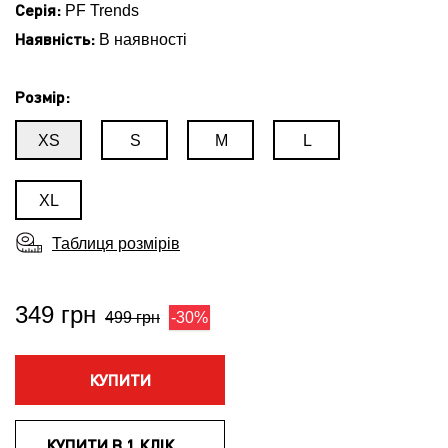
Серія:
PF Trends
Наявність:
В наявності
Розмір:
XS
S
M
L
XL
Таблиця розмірів
349 грн
499 грн
-30%
КУПИТИ
КУПИТИ В 1 КЛІК