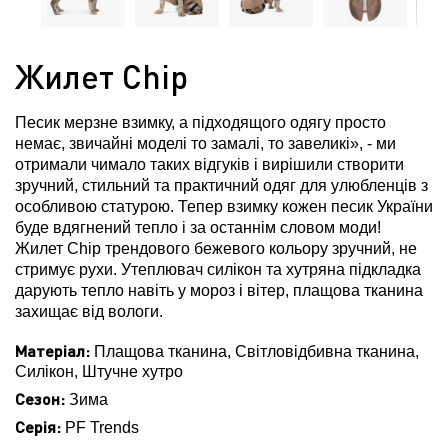
Жилет Chip
Песик мерзне взимку, а підходящого одягу просто
немає, звичайні моделі то замалі, то завеликі», - ми
отримали чимало таких відгуків і вирішили створити
зручний, стильний та практичний одяг для улюбленців з
особливою статурою. Тепер взимку кожен песик України
буде вдягнений тепло і за останнім словом моди!
Жилет Chip трендового бежевого кольору зручний, не
стримує рухи. Утеплювач силікон та хутряна підкладка
дарують тепло навіть у мороз і вітер, плащова тканина
захищає від вологи.
Матеріал:
Плащова тканина, Світловідбивна тканина,
Силікон, Штучне хутро
Сезон:
Зима
Серія:
PF Trends