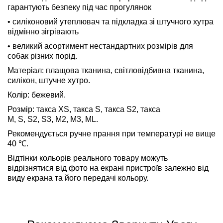
гарантують безпеку під час прогулянок
• силіконовий утеплювач та підкладка зі штучного хутра
відмінно зігрівають
• великий асортимент нестандартних розмірів для
собак різних порід.
Матеріал: плащова тканина, світловідбивна тканина,
силікон, штучне хутро.
Колір: бежевий.
Розмір: такса XS, такса S, такса S2, такса
M, S, S2, S3, M2, M3, ML.
Рекомендується ручне прання при температурі не вище
40 ℃.
Відтінки кольорів реального товару можуть
відрізнятися від фото на екрані пристроїв залежно від
виду екрана та його передачі кольору.