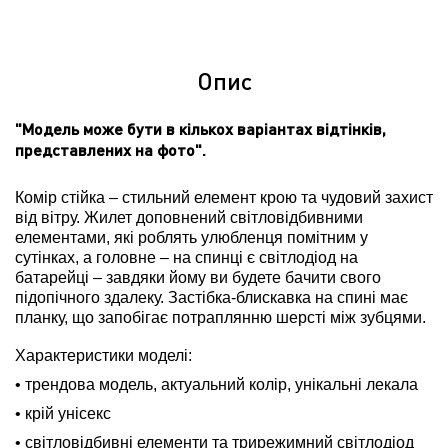
Опис
"Модель може бути в кількох варіантах відтінків,
представлених на фото".
Комір стійка – стильний елемент крою та чудовий захист
від вітру. Жилет доповнений світловідбивними
елементами, які роблять улюбленця помітним у
сутінках, а головне – на спинці є світлодіод на
батарейці – завдяки йому ви будете бачити свого
підопічного здалеку. Застібка-блискавка на спині має
планку, що запобігає потраплянню шерсті між зубцями.
Характеристики моделі:
• трендова модель, актуальний колір, унікальні лекала
• крій унісекс
• світловідбивні елементи та трирежимний світлодіод