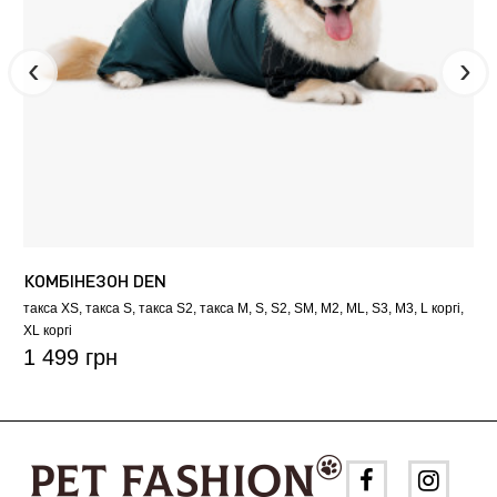
КОМБІНЕЗОН DEN
такса XS
такса S
такса S2
такса M
S
S2
SM
M2
ML
S3
M3
L коргі
XL коргі
1 499 грн