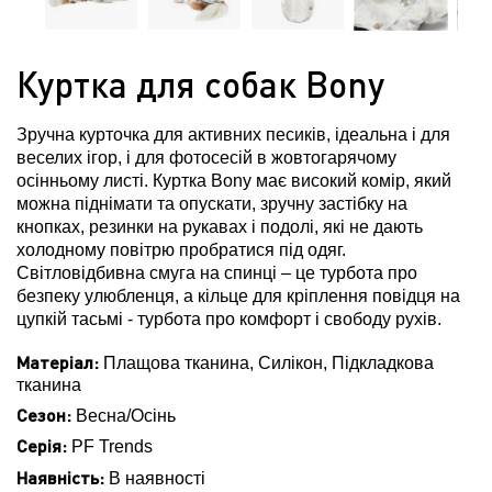
Куртка для собак Bony
Зручна курточка для активних песиків, ідеальна і для
веселих ігор, і для фотосесій в жовтогарячому
осінньому листі. Куртка Bony має високий комір, який
можна піднімати та опускати, зручну застібку на
кнопках, резинки на рукавах і подолі, які не дають
холодному повітрю пробратися під одяг.
Світловідбивна смуга на спинці – це турбота про
безпеку улюбленця, а кільце для кріплення повідця на
цупкій тасьмі - турбота про комфорт і свободу рухів.
Матеріал:
Плащова тканина, Силікон, Підкладкова
тканина
Сезон:
Весна/Осінь
Серія:
PF Trends
Наявність:
В наявності