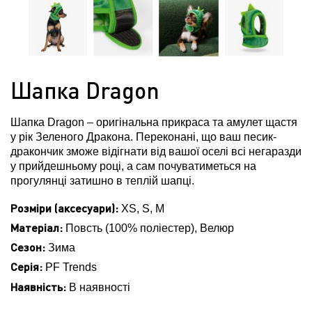
Шапка Dragon
Шапка Dragon – оригінальна прикраса та амулет щастя
у рік Зеленого Дракона. Переконані, що ваш песик-
дракончик зможе відігнати від вашої оселі всі негаразди
у прийдешньому році, а сам почуватиметься на
прогулянці затишно в теплій шапці.
Розміри (аксесуари):
XS, S, M
Матеріал:
Повсть (100% поліестер), Велюр
Сезон:
Зима
Серія:
PF Trends
Наявність:
В наявності