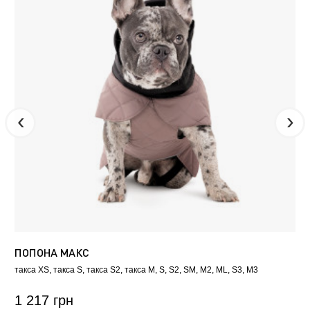
ПОПОНА МАКС
такса XS
такса S
такса S2
такса M
S
S2
SM
M2
ML
S3
M3
1 217 грн