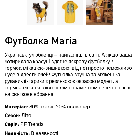
Футболка Maria
Українські улюбленці – найгарніші в світі. А якщо ваша
чотирилапа красуні вдягне яскраву футболку з
термоаплікацією-вишивкою, від неї просто неможливо
буде відвести очей! Футболка зручна та м’якенька,
рукави-ліхтарики з резинкою є окрасою моделі, а
термоаплікація з квітковим орнаментом перетворює її
на святкове вбрання.
Матеріал:
80% котон, 20% поліестер
Сезон:
Літо
Серія:
PF Trends
Наявність:
В наявності