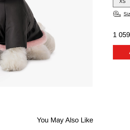
XS
Si
1 059
You May Also Like