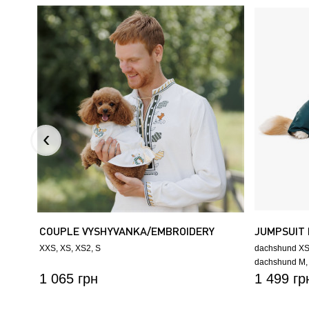
COUPLE VYSHYVANKA/EMBROIDERY
JUMPSUIT
MARYANA
XXS
XS
XS2
S
dachshund X
dachshund M
1 065 грн
коргі
1 499 гр