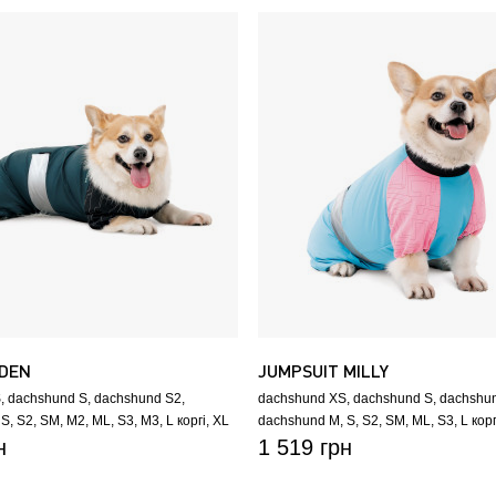
 DEN
JUMPSUIT MILLY
S
dachshund S
dachshund S2
dachshund XS
dachshund S
dachshu
S
S2
SM
M2
ML
S3
M3
L коргі
XL
dachshund M
S
S2
SM
ML
S3
L корг
н
1 519 грн