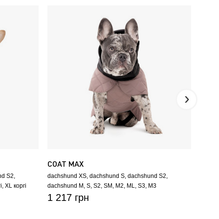
COAT MAX
КОВП
nd S2
dachshund XS
dachshund S
dachshund S2
L
XL
і
XL коргі
dachshund M
S
S2
SM
M2
ML
S3
M3
1 217 грн
814 