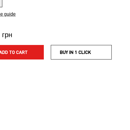
ze guide
 грн
ADD TO CART
BUY IN 1 CLICK