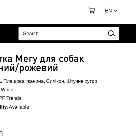
EN
тка Mery для собак
ний/рожевий
:
Плащова тканина, Силікон, Штучне хутро
Winter
PF Trends
ity:
Available